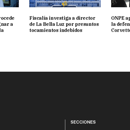
trocede
Fiscalía investiga a director
ONPE ap
gnar a
de La Bella Luz por presuntos
la defen
la
tocamientos indebidos
Corvett
SECCIONES