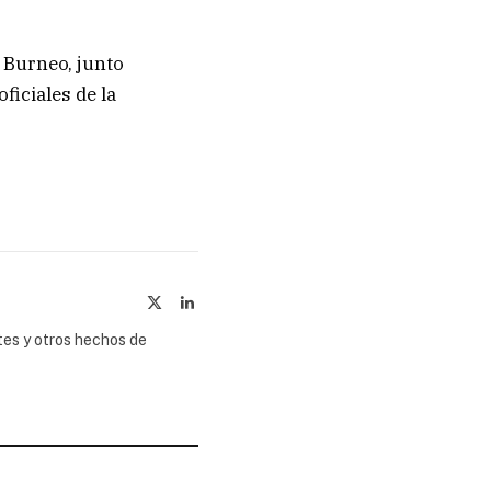
 Burneo
, junto
ficiales de la
X
LinkedIn
(Twitter)
tes y otros hechos de