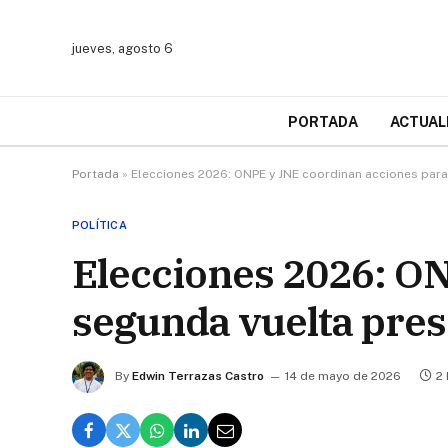
jueves, agosto 6
PORTADA
ACTUAL
Portada
»
Elecciones 2026: ONPE y JNE coordinan acciones para
POLÍTICA
Elecciones 2026: O
segunda vuelta pres
By
Edwin Terrazas Castro
14 de mayo de 2026
2