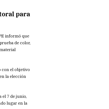
toral para
NPE informó que
 prueba de color,
 material
 con el objetivo
en la elección
 el 7 de junio,
do lugar en la