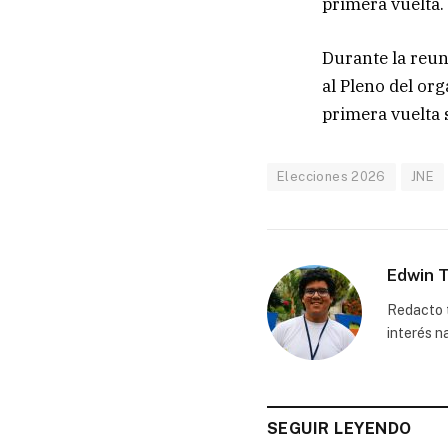
primera vuelta.
Durante la reun
al Pleno del or
primera vuelta 
Elecciones 2026
JNE
Edwin T
Redacto t
interés n
SEGUIR LEYENDO