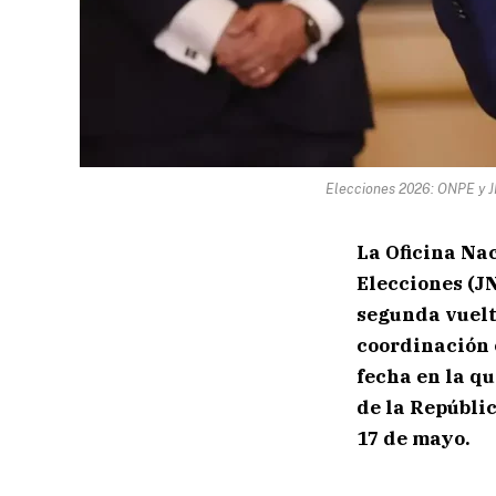
Elecciones 2026: ONPE y J
La Oficina Na
Elecciones (JN
segunda vuelta
coordinación e
fecha en la q
de la Repúbli
17 de mayo.