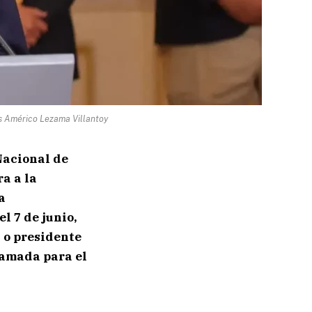
s Américo Lezama Villantoy
Nacional de
a a la
a
l 7 de junio,
 o presidente
ramada para el