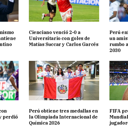
anismo
Cienciano venció 2-0 a
Perú en
antiene
Universitario con goles de
un amis
antino
Matías Succar y Carlos Garcés
rumbo a
2030
con
Perú obtiene tres medallas en
FIFA pre
y perdió
la Olimpiada Internacional de
Mundial
Química 2026
jugador