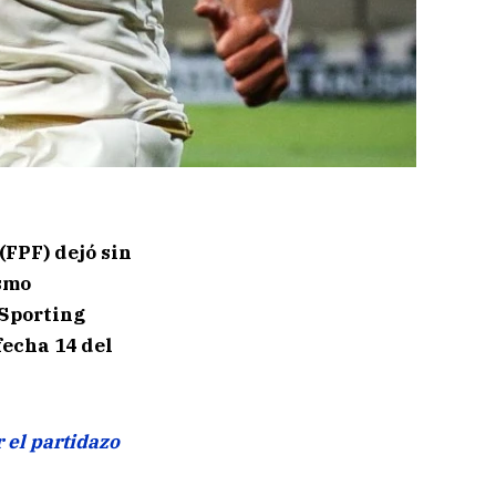
(FPF) dejó sin
ismo
 Sporting
fecha 14 del
r el partidazo