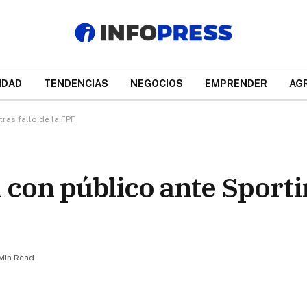
IDAD
TENDENCIAS
NEGOCIOS
EMPRENDER
AG
tras fallo de la FPF
 con público ante Sporti
 Min Read