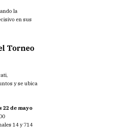
cando la
cisivo en sus
 el Torneo
ati,
untos y se ubica
s 22 de mayo
000
nales 14 y 714