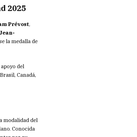
nd 2025
am Prévost
,
Jean-
e la medalla de
 apoyo del
 Brasil, Canadá,
na modalidad del
lano. Conocida