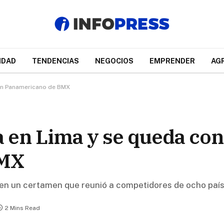
IDAD
TENDENCIAS
NEGOCIOS
EMPRENDER
AG
a en Panamericano de BMX
a en Lima y se queda con 
BMX
a en un certamen que reunió a competidores de ocho paí
2 Mins Read