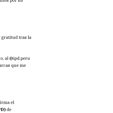
tentes por su
gratitud tras la
o, al @ipd.peru
marcas que me
irma el
PD)
de