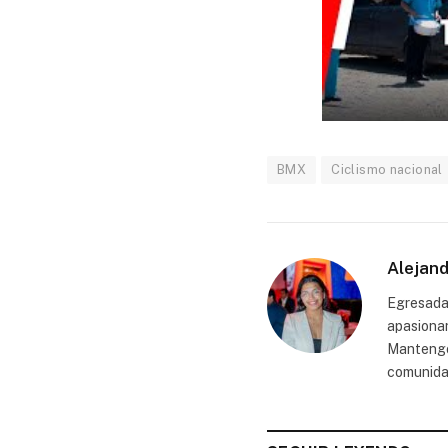
BMX
Ciclismo nacional
Alejand
Egresada 
apasionan
Mantengo 
comunida