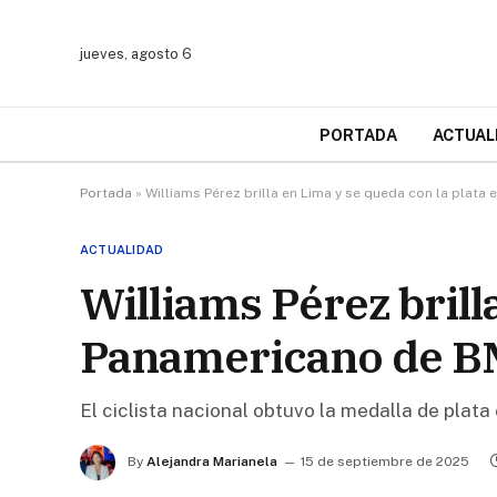
jueves, agosto 6
PORTADA
ACTUAL
Portada
»
Williams Pérez brilla en Lima y se queda con la plat
ACTUALIDAD
Williams Pérez brill
Panamericano de 
El ciclista nacional obtuvo la medalla de plat
By
Alejandra Marianela
15 de septiembre de 2025