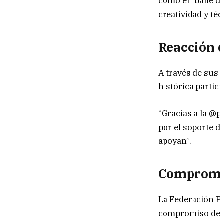
como el “baile d
creatividad y té
Reacción 
A través de sus 
histórica partic
“Gracias a la @
por el soporte 
apoyan”.
Compromis
La Federación P
compromiso de l