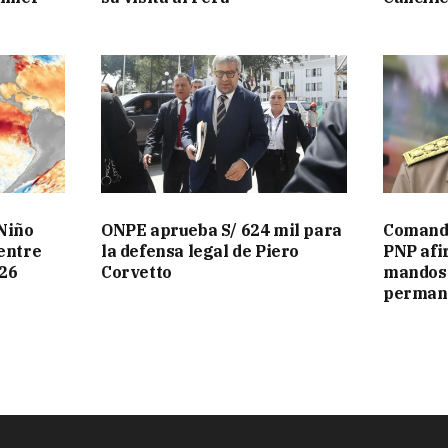
Niño
ONPE aprueba S/ 624 mil para
Comanda
 entre
la defensa legal de Piero
PNP afi
026
Corvetto
mandos 
perman