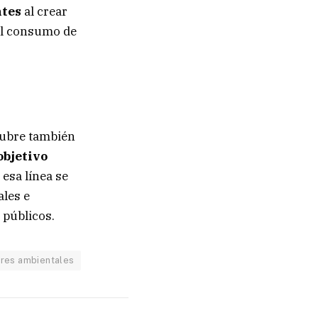
ntes
al crear
el consumo de
tubre también
objetivo
 esa línea se
ales e
 públicos.
res ambientales