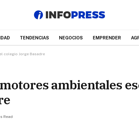
IDAD
TENDENCIAS
NEGOCIOS
EMPRENDER
AG
l colegio Jorge Basadre
motores ambientales esc
re
ns Read