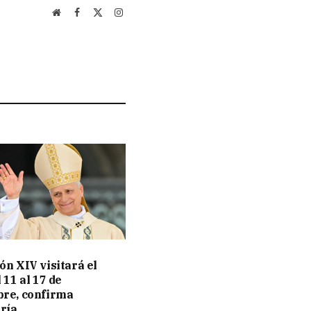
Website
Facebook
X
Instagram
(Twitter)
ón XIV visitará el
 11 al 17 de
re, confirma
ería