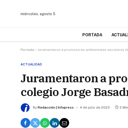
miércoles, agosto 5
PORTADA
ACTUAL
Portada
»
Juramentaron a promotores ambientales escolares de
ACTUALIDAD
Juramentaron a pro
colegio Jorge Basad
By
Redacción | Infopress
4 de julio de 2023
2 Mi