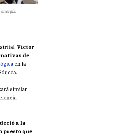
 energía.
strital,
Víctor
rnativas de
ógica
en la
Educca.
zará similar
nciencia
deció a la
o puesto que