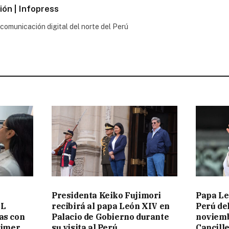
ón | Infopress
comunicación digital del norte del Perú
Presidenta Keiko Fujimori
Papa Le
EL
recibirá al papa León XIV en
Perú del
as con
Palacio de Gobierno durante
noviemb
rimer
su visita al Perú
Cancill