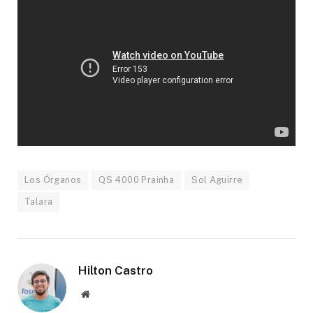
Los Órganos
QS 4000 Prainha
Sol Aguirre
Talara
Hilton Castro
Website