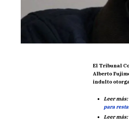
El Tribunal C
Alberto Fujim
indulto otorg
Leer más:
para rest
Leer más: