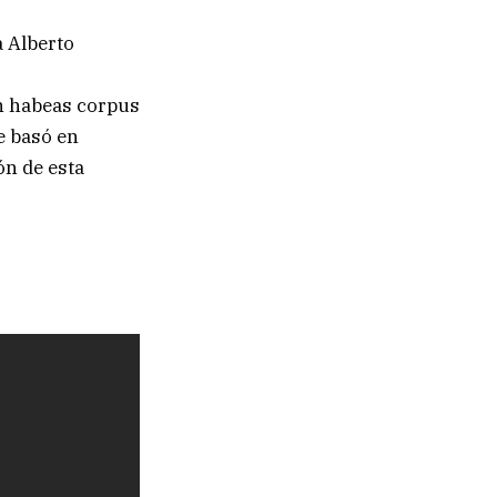
a Alberto
un habeas corpus
e basó en
ón de esta