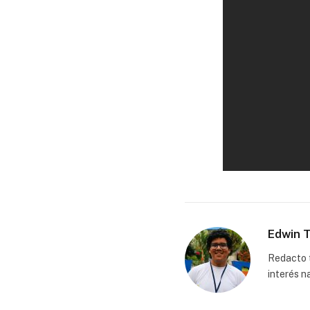
Edwin T
Redacto t
interés n