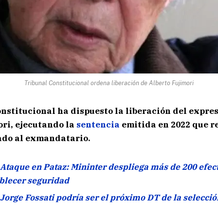
Tribunal Constitucional ordena liberación de Alberto Fujimori
onstitucional ha dispuesto la liberación del expre
ori, ejecutando la
sentencia
emitida en 2022 que re
ado al exmandatario.
Ataque en Pataz: Mininter despliega más de 200 efec
ablecer seguridad
Jorge Fossati podría ser el próximo DT de la selecci