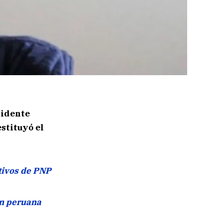
sidente
stituyó el
tivos de PNP
ón peruana