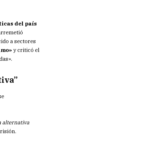
ticas del país
arremetió
cido a sectores
timo»
y criticó el
das».
tiva”
se
a alternativa
risión.