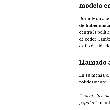
modelo e
Durante su alo
de haber suscr
contra la polít
de poder. Tamb
estilo de vida d
Llamado a
En su mensaje, 
políticamente.
“Los invito a da
popular”
, mani