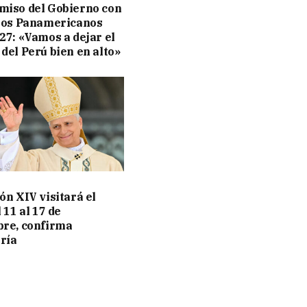
iso del Gobierno con
gos Panamericanos
27: «Vamos a dejar el
del Perú bien en alto»
ón XIV visitará el
 11 al 17 de
re, confirma
ería