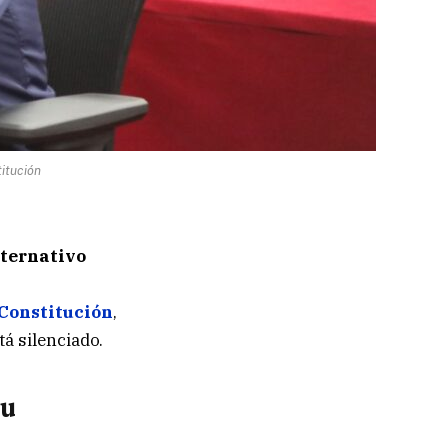
titución
lternativo
Constitución
,
tá silenciado.
su