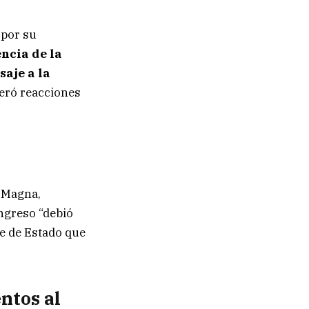
 por su
encia de la
aje a la
neró reacciones
a Magna,
ngreso “debió
pe de Estado que
ntos al