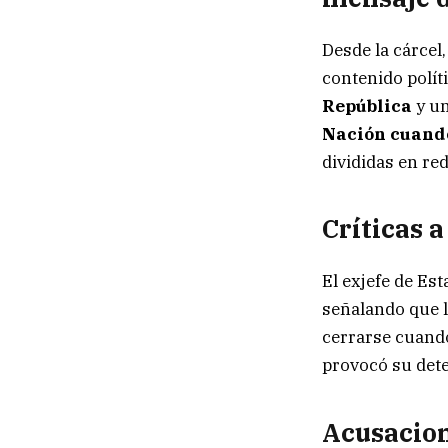
Desde la cárcel,
contenido políti
República
y un
Nación cuando
divididas en red
Críticas a
El exjefe de Es
señalando que l
cerrarse cuando
provocó su det
Acusacion