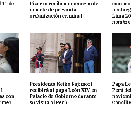
l 11 de
Pizarro reciben amenazas de
comprom
muerte de presunta
los Jue
organización criminal
Lima 20
nombre 
Presidenta Keiko Fujimori
Papa Le
EL
recibirá al papa León XIV en
Perú del
as con
Palacio de Gobierno durante
noviemb
rimer
su visita al Perú
Cancill