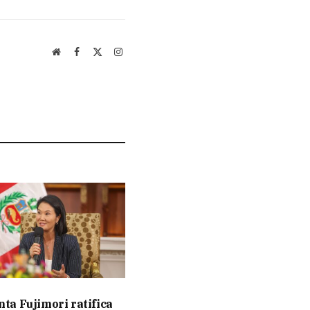
Website
Facebook
X
Instagram
(Twitter)
nta Fujimori ratifica