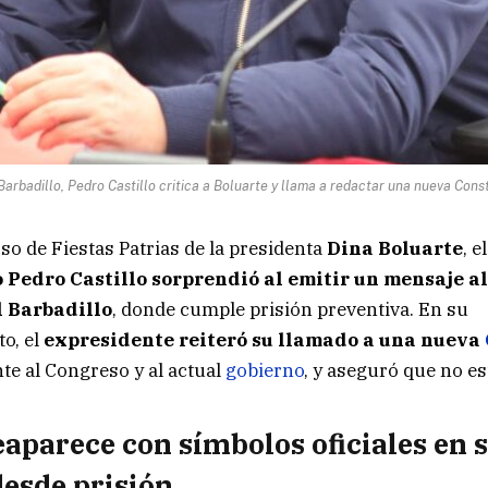
arbadillo, Pedro Castillo critica a Boluarte y llama a redactar una nueva Cons
so de Fiestas Patrias de la presidenta
Dina Boluarte
, el
Pedro Castillo sorprendió al emitir un mensaje a
l Barbadillo
, donde cumple prisión preventiva. En su
o, el
expresidente reiteró su llamado a una nueva
te al Congreso y al actual
gobierno
, y aseguró que no es
eaparece con símbolos oficiales en 
esde prisión