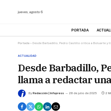
jueves, agosto 6
PORTADA
ACTUAL
Portada
»
Desde Barbadillo, Pedro Castillo critica a Boluarte y 
ACTUALIDAD
Desde Barbadillo, Pe
llama a redactar un
By
Redacción | Infopress
28 de julio de 2025
2 M