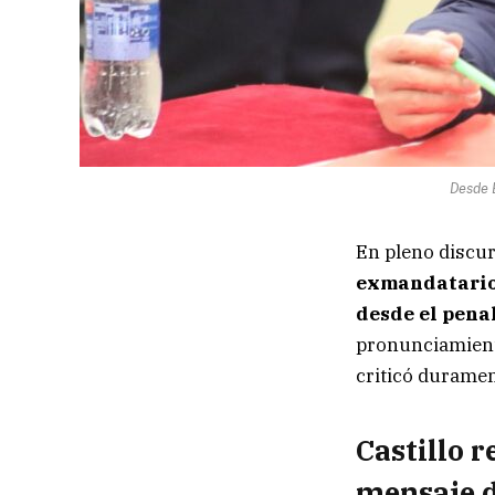
Desde B
En pleno discur
exmandatario 
desde el pena
pronunciamient
criticó duramen
Castillo r
mensaje d