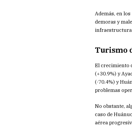
Además, en los
demoras y males
infraestructura 
Turismo d
El crecimiento 
(+30.9%) y Ayac
(-70.4%) y Huán
problemas opera
No obstante, a
caso de Huánuc
aérea progresi