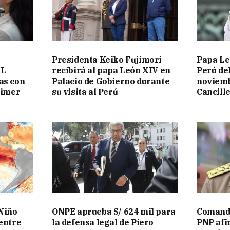
Presidenta Keiko Fujimori
Papa Le
EL
recibirá al papa León XIV en
Perú del
as con
Palacio de Gobierno durante
noviemb
rimer
su visita al Perú
Cancill
Niño
ONPE aprueba S/ 624 mil para
Comanda
 entre
la defensa legal de Piero
PNP afi