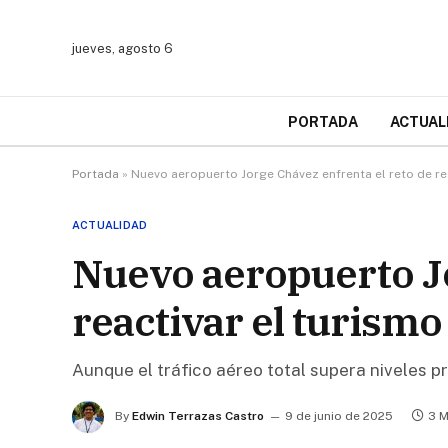
jueves, agosto 6
PORTADA
ACTUAL
Portada
»
Nuevo aeropuerto Jorge Chávez enfrenta el reto de rea
ACTUALIDAD
Nuevo aeropuerto Jo
reactivar el turismo
Aunque el tráfico aéreo total supera niveles p
By
Edwin Terrazas Castro
9 de junio de 2025
3 M