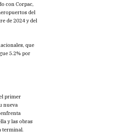
do con Corpac,
aeropuertos del
re de 2024 y del
acionales, que
sigue 5.2% por
el primer
Su nueva
 enfrenta
la y las obras
a terminal.