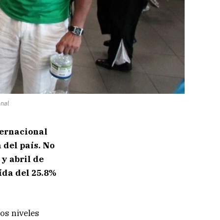
onal
ternacional
del país. No
 y abril de
aída del 25.8%
los niveles