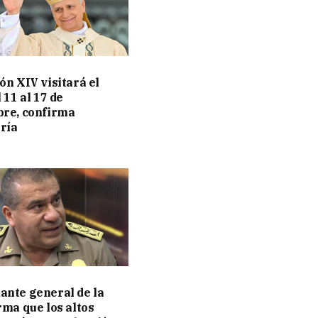
ón XIV visitará el
 11 al 17 de
re, confirma
ería
nte general de la
rma que los altos