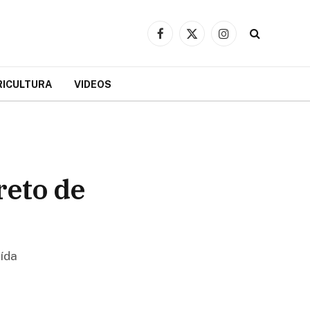
Facebook
X
Instagram
(Twitter)
RICULTURA
VIDEOS
reto de
aída