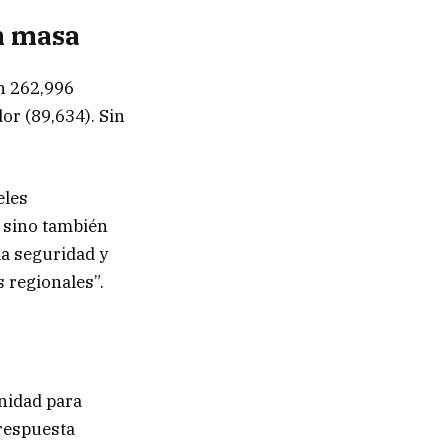
en masa
on 262,996
or (89,634). Sin
eles
, sino también
la seguridad y
s regionales”.
nidad para
 respuesta