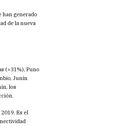
ue han generado
dad de la nueva
nas (+31%), Puno
mbio, Junín
ín, los
cción.
2019. Es el
nectividad