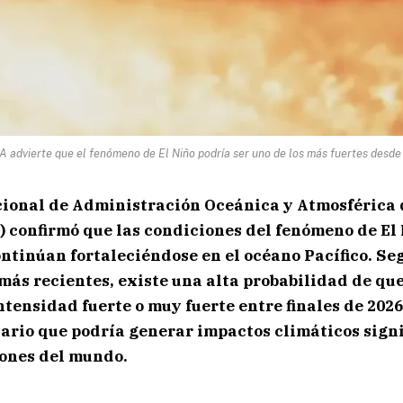
 advierte que el fenómeno de El Niño podría ser uno de los más fuertes desde
cional de Administración Oceánica y Atmosférica 
 confirmó que las condiciones del fenómeno de El 
ontinúan fortaleciéndose en el océano Pacífico. Se
más recientes, existe una alta probabilidad de que
tensidad fuerte o muy fuerte entre finales de 2026
nario que podría generar impactos climáticos signi
iones del mundo.