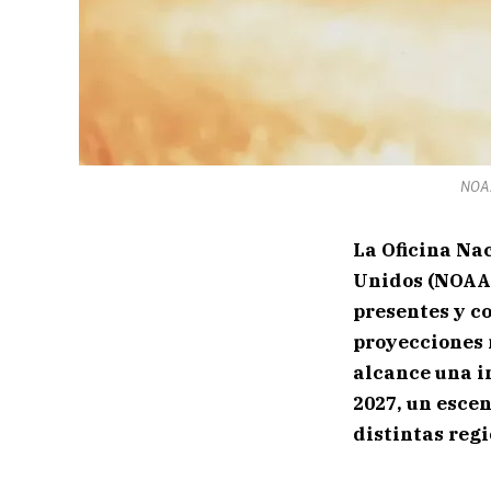
NOAA
La Oficina Na
Unidos (NOAA)
presentes y c
proyecciones 
alcance una in
2027, un esce
distintas reg