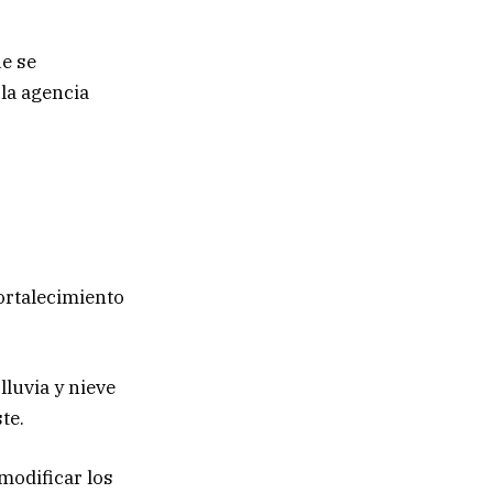
ue se
 la agencia
ortalecimiento
luvia y nieve
te.
modificar los