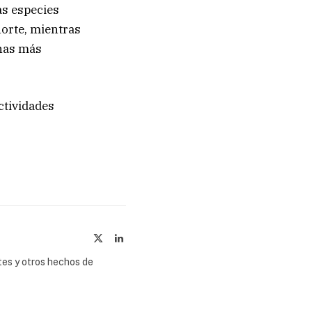
as especies
norte, mientras
onas más
ctividades
X
LinkedIn
(Twitter)
tes y otros hechos de