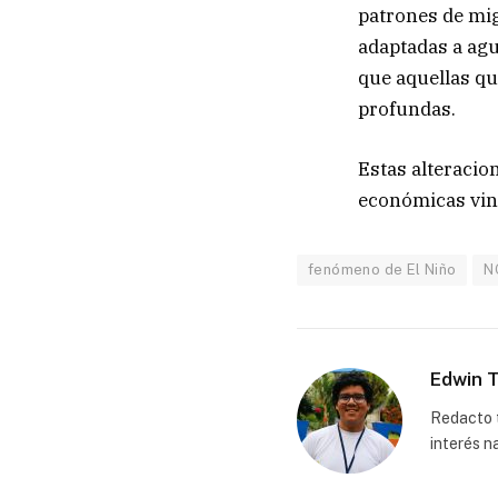
patrones de mig
adaptadas a agu
que aquellas qu
profundas.
Estas alteracio
económicas vinc
fenómeno de El Niño
N
Edwin T
Redacto t
interés n