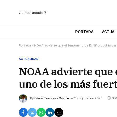
viernes, agosto 7
PORTADA
ACTUAL
Portada
»
NOAA advierte que el fenómeno de El Niño podría ser
ACTUALIDAD
NOAA advierte que e
uno de los más fuer
By
Edwin Terrazas Castro
11 de junio de 2026
3 M