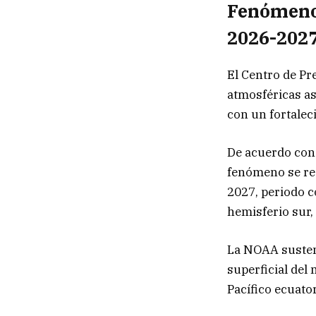
Fenómeno 
2026-202
El Centro de Pr
atmosféricas a
con un fortalec
De acuerdo con 
fenómeno se reg
2027, periodo c
hemisferio sur,
La NOAA susten
superficial del
Pacífico ecuator