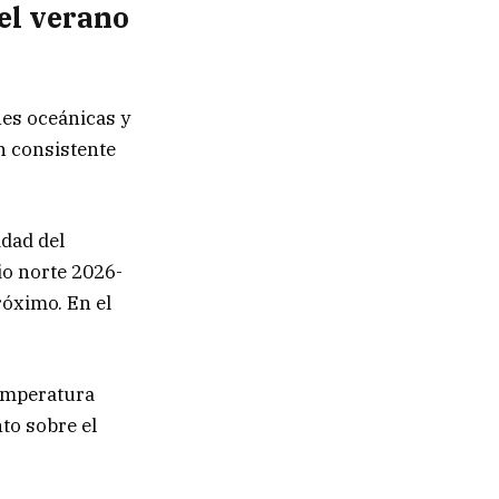
el verano
nes oceánicas y
n consistente
idad del
io norte 2026-
róximo. En el
temperatura
to sobre el