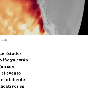
 1950
de Estados
Niño ya están
gún sus
 el evento
 e inicios de
ficativos en