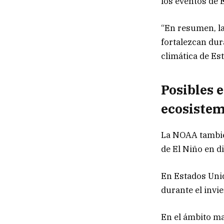
los eventos de 
“En resumen, la
fortalezcan dur
climática de Es
Posibles e
ecosiste
La NOAA también
de El Niño en d
En Estados Unid
durante el invi
En el ámbito ma