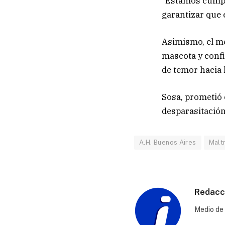
“Estamos cumpl
garantizar que 
Asimismo, el mé
mascota y confi
de temor hacia 
Sosa, prometió 
desparasitación
A.H. Buenos Aires
Malt
Redacci
Medio de 