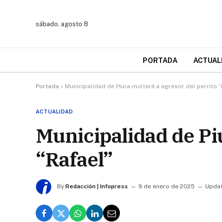
sábado, agosto 8
PORTADA
ACTUAL
Portada
»
Municipalidad de Piura multará a agresor del perrito “
ACTUALIDAD
Municipalidad de Piu
“Rafael”
By
Redacción | Infopress
9 de enero de 2025
Updat