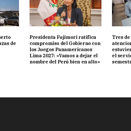
uerto
Presidenta Fujimori ratifica
Tres de
azas de
compromiso del Gobierno con
atencio
los Juegos Panamericanos
estuvie
Lima 2027: «Vamos a dejar el
el serv
nombre del Perú bien en alto»
semestr