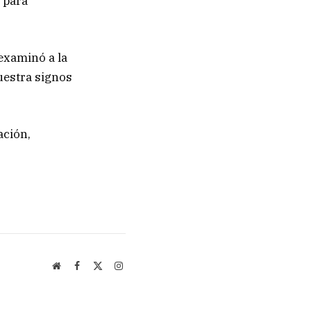
 para
examinó a la
uestra signos
ación,
Website
Facebook
X
Instagram
(Twitter)