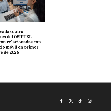
 cada cuatro
nes del OSIPTEL
ron relacionadas con
icio móvil en primer
e de 2026
Facebook
X
TikTok
Instagram
(Twitter)